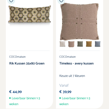
Kasten
Boxspring accessoires
Stoelen
Accessoires
Kleur
Verlichting
COCOmaison
COCOmaison
Rik Kussen 35x80 Groen
Timeless - avery kussen
SALE
Keuze uit 7 kleuren
Vanaf
€ 44,99
€ 39,99
Leverbaar binnen 1-3
Leverbaar binnen 1-3
weken
weken