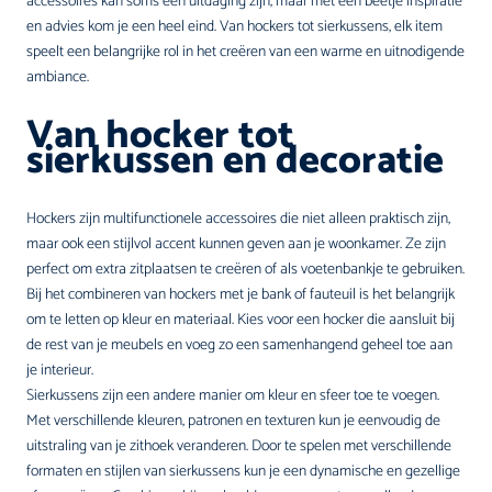
accessoires kan soms een uitdaging zijn, maar met een beetje inspiratie
en advies kom je een heel eind. Van hockers tot sierkussens, elk item
speelt een belangrijke rol in het creëren van een warme en uitnodigende
ambiance.
Van hocker tot
sierkussen en decoratie
Hockers zijn multifunctionele accessoires die niet alleen praktisch zijn,
maar ook een stijlvol accent kunnen geven aan je woonkamer. Ze zijn
perfect om extra zitplaatsen te creëren of als voetenbankje te gebruiken.
Bij het combineren van hockers met je bank of fauteuil is het belangrijk
om te letten op kleur en materiaal. Kies voor een hocker die aansluit bij
de rest van je meubels en voeg zo een samenhangend geheel toe aan
je interieur.
Sierkussens zijn een andere manier om kleur en sfeer toe te voegen.
Met verschillende kleuren, patronen en texturen kun je eenvoudig de
uitstraling van je zithoek veranderen. Door te spelen met verschillende
formaten en stijlen van sierkussens kun je een dynamische en gezellige