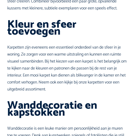
sfeer creëren. Combineer bijvoorbeeld een paar grote, opvallende
kussens met kleinere, subtiele exemplaren voor een speels effect.
Kleur en sfeer
toevoegen
Karpetten zijn eveneens een essentieel onderdeel van de sfeer in je
woning. Ze zorgen voor een warme uitstraling en kunnen een ruimte
visueel samenbinden. Bij het kiezen van een karpet is het belangrijk om
te kijken naar de kleuren en patronen die passen bij de rest van je
interieur. Een mooi karpet kan dienen als blikvanger in de kamer en het
comfort verhogen. Neem ook een kijkje bij onze
karpetten
voor een
uitgebreid assortiment.
Wanddecoratie en
kapstokken
Wanddecoratie is een leuke manier om persoonlijkheid aan je muren
toe te voegen. Denk aan kunstwerken, spiegels of fotolijsten die je stijl